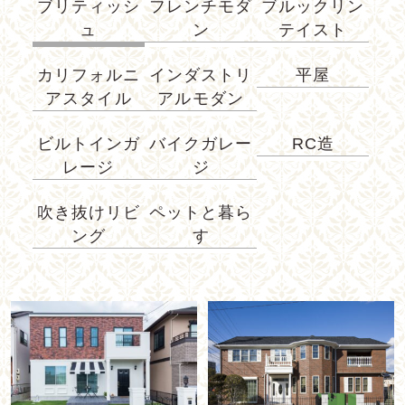
ブリティッシ
フレンチモダ
ブルックリン
ュ
ン
テイスト
カリフォルニ
インダストリ
平屋
アスタイル
アルモダン
ビルトインガ
バイクガレー
RC造
レージ
ジ
吹き抜けリビ
ペットと暮ら
ング
す