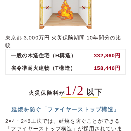
東京都 3,000万円 ⽕災保険期間 10年間分の⽐
較
⼀般の⽊造住宅（H構造）
332,860円
省令準耐⽕建物（T構造）
158,440円
1/2
以下
⽕災保険料が
延焼を防ぐ「ファイヤーストップ構造」
2×4・2×6⼯法では、延焼を防ぐことができる
「ファイヤーストップ構造」が採⽤されていま