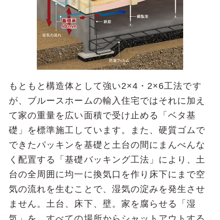
もともと構造体として強い2×4・2×6⼯法です
が、ブルースホームの輸⼊住宅ではそれに加え
て家の重量を広い⾯積で受け⽌める「ベタ基
礎」を標準施⼯しています。また、硬質ゴムで
できたパッキンを基礎と⼟台の間にまんべんな
く配置する「基礎バッキング⼯法」により、⼟
台の全周囲に均⼀に換気⼝を作り床下にまで空
気の流れを⽣むことで、湿気の淀みを発⽣させ
ません。⼟台、床下、壁。家を腐らせる「湿
気」を、すべての場所からシャットアウトする