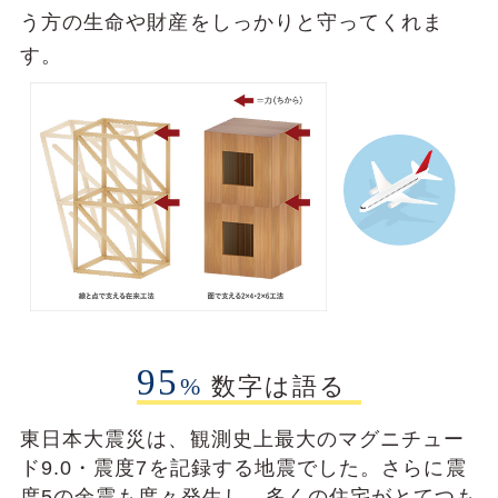
う⽅の⽣命や財産をしっかりと守ってくれま
す。
95
%
数字は語る
東⽇本⼤震災は、観測史上最⼤のマグニチュー
ド9.0・震度7を記録する地震でした。さらに震
度5の余震も度々発⽣し、多くの住宅がとてつも