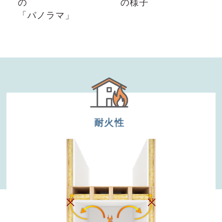
の
の様⼦
「パノラマ」
耐火性