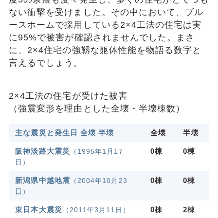
ない衝撃を受けました。その中において、ブル
ースホームで採⽤している2×4⼯法の住宅は実
に95%で被害が確認されませんでした。まさ
に、2×4住宅の強靱な躯体性能を物語る数字と
⾔えるでしょう。
2×4⼯法の住宅が受けた被害
（強震変形を理由とした全壊・半壊棟数）
主な震災と発⽣⽇ 全壊 半壊
全壊
半壊
阪神淡路⼤震災
0棟
0棟
（1995年1⽉17
⽇）
新潟県中越地震
0棟
0棟
（2004年10⽉23
⽇）
東⽇本⼤震災
0棟
2棟
（2011年3⽉11⽇）