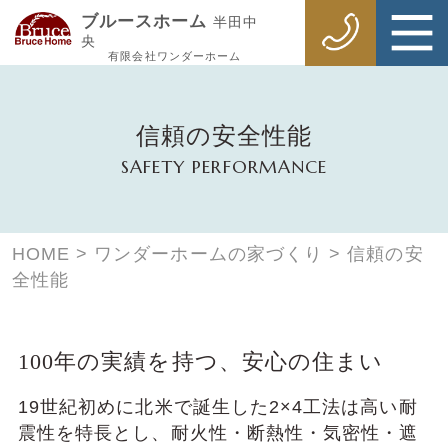
ブルースホーム
半田中
央
有限会社ワンダーホーム
信頼の安全性能
SAFETY PERFORMANCE
HOME
>
ワンダーホームの家づくり
>
信頼の安
全性能
100年の実績を持つ、安⼼の住まい
19世紀初めに北⽶で誕⽣した2×4⼯法は⾼い耐
震性を特⻑とし、耐⽕性・断熱性・気密性・遮